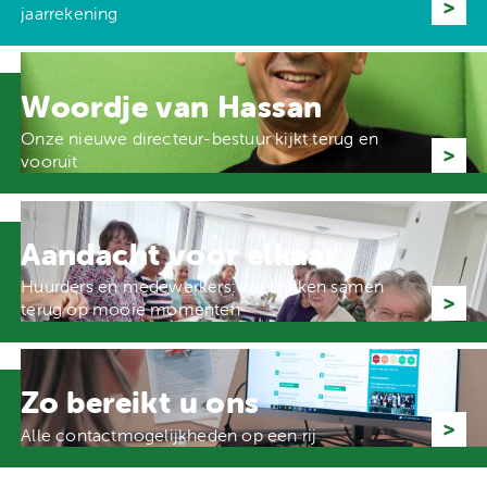
jaarrekening
Woordje van Hassan
Onze nieuwe directeur-bestuur kijkt terug en
vooruit
Aandacht voor elkaar
Huurders en medewerkers: we blikken samen
terug op mooie momenten
Zo bereikt u ons
Alle contactmogelijkheden op een rij