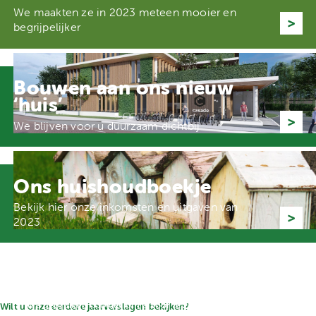
We maakten ze in 2023 meteen mooier en
begrijpelijker
Bouwen aan ons nieuw
‘huis’
We blijven voor u duurzaam dichtbij
Ons huishoudboekje
Bekijk hier onze inkomsten en uitgaven van
2023
We gebruiken cookies om ervoor te zorgen dat onze site zo
Wilt u onze eerdere jaarverslagen bekijken?