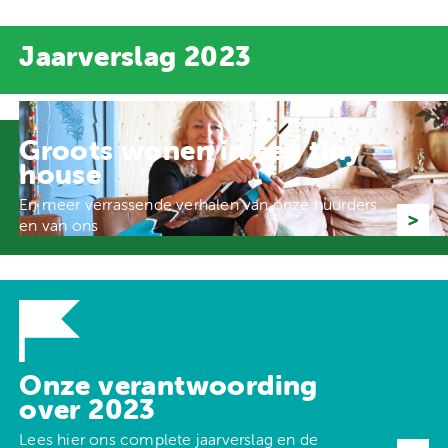
Jaarverslag
2023
Groots wonen in een tiny
house
En meer verrassende verhalen van onze huurders
en van ons
Onze verantwoording
over 2023
Lees hier ons complete jaarverslag en de